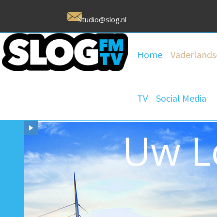
Studio@slog.nl
Home
Vaderlands
TV
Social Media
Uw L