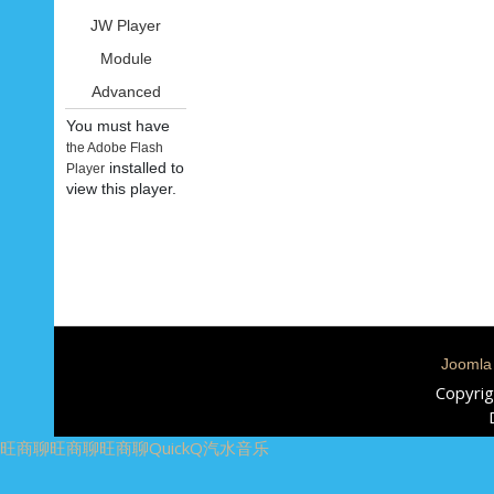
JW Player
Module
Advanced
You must have
the Adobe Flash
installed to
Player
view this player.
Joomla
Copyrig
旺商聊
旺商聊
旺商聊
QuickQ
汽水音乐