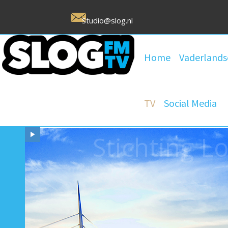
Studio@slog.nl
Home
Vaderlands
TV
Social Media
Stichting 