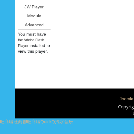
JW Player
Module
Advanced
You must have
the Adobe Flash
installed to
Player
view this player.
Joomla
Copyrig
旺商聊
旺商聊
旺商聊
QuickQ
汽水音乐