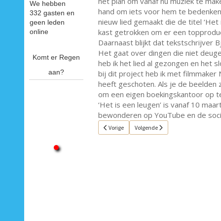
het plan om vanaf nu muziek te mak
We hebben
hand om iets voor hem te bedenken.
332 gasten en
nieuw lied gemaakt die de titel ‘Het
geen leden
kast getrokken om er een topproduc
online
Daarnaast blijkt dat tekstschrijver
Het gaat over dingen die niet deugen
Komt er Regen
heb ik het lied al gezongen en het 
aan?
bij dit project heb ik met filmmaker
heeft geschoten. Als je de beelden 
om een eigen boekingskantoor op te z
‘Het is een leugen’ is vanaf 10 maar
bewonderen op YouTube en de socia
Vorig artikel: Single van de week 17
Volgende artikel: Single van de we
Vorige
Volgende