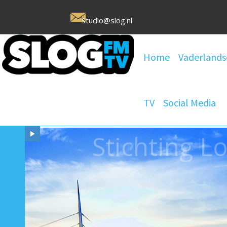
Studio@slog.nl
Home
Vaderlands
TV
Social Media
Stichting 