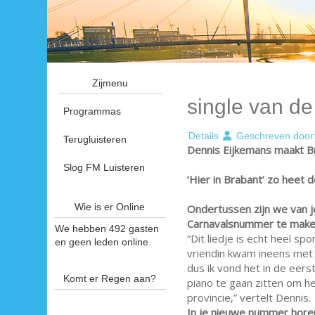
Zijmenu
single van d
Programmas
Details
Geschreven door
Terugluisteren
Dennis Eijkemans maakt B
Slog FM Luisteren
‘Hier in Brabant’ zo heet
Wie is er Online
Ondertussen zijn we van 
Carnavalsnummer te make
We hebben 492 gasten
“Dit liedje is echt heel sp
en geen leden online
vriendin kwam ineens met h
dus ik vond het in de eer
Komt er Regen aan?
piano te gaan zitten om he
provincie,” vertelt Dennis.
In je nieuwe nummer horen