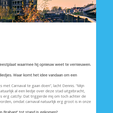
 feestplaat waarmee hij opnieuw weet te vernieuwen.
liedjes. Waar komt het idee vandaan om een
ts met Carnaval te gaan doen”, lacht Dennis. “Mijn
uurlijk al een liedje over deze stad uitgebracht,
as erg
catchy
. Dat triggerde mij om toch achter de
worden, omdat carnaval natuurlijk erg groot is in onze
in Brabant’ tot stand is gekomen?