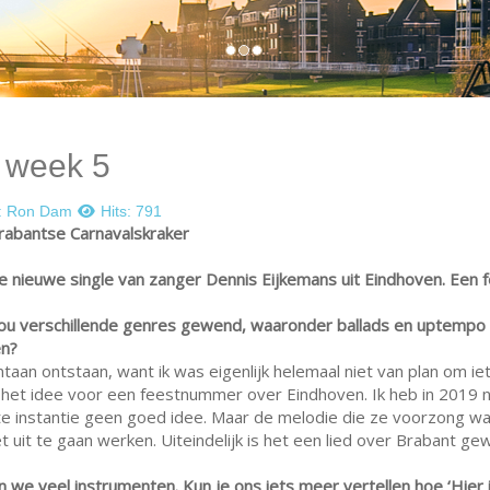
e week 5
:
Ron Dam
Hits: 791
rabantse Carnavalskraker
 de nieuwe single van zanger Dennis Eijkemans uit Eindhoven. Een
jou verschillende genres gewend, waaronder ballads en uptempo 
n?
ontaan ontstaan, want ik was eigenlijk helemaal niet van plan om ie
et idee voor een feestnummer over Eindhoven. Ik heb in 2019 nat
ste instantie geen goed idee. Maar de melodie die ze voorzong w
t uit te gaan werken. Uiteindelijk is het een lied over Brabant ge
 we veel instrumenten. Kun je ons iets meer vertellen hoe ‘Hier 