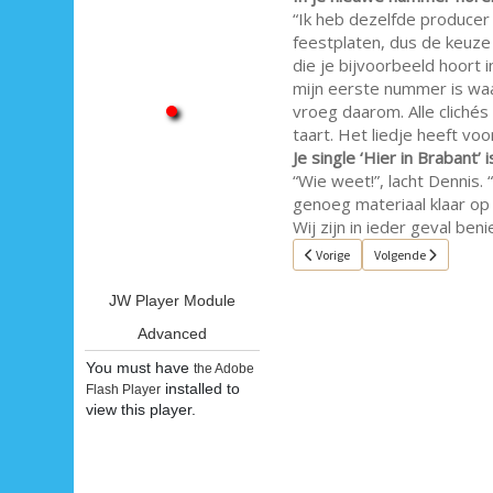
“Ik heb dezelfde producer
feestplaten, dus de keuz
die je bijvoorbeeld hoort i
mijn eerste nummer is waar
vroeg daarom. Alle clichés
taart. Het liedje heeft voor
Je single ‘Hier in Brabant
“Wie weet!”, lacht Dennis.
genoeg materiaal klaar op d
Wij zijn in ieder geval ben
Vorig artikel: Single van de week 6
Volgende artikel: Sin
Vorige
Volgende
JW Player Module
Advanced
You must have
the Adobe
installed to
Flash Player
view this player.