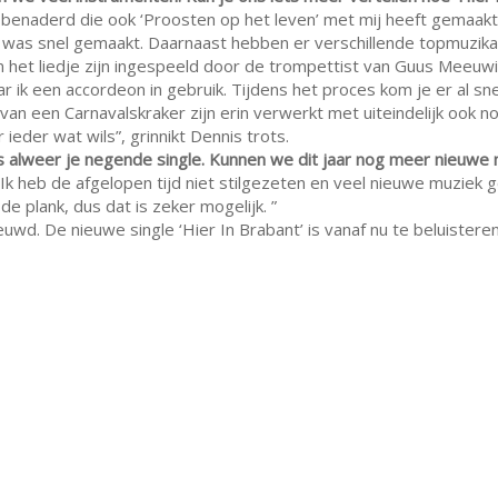
 benaderd die ook ‘Proosten op het leven’ met mij heeft gemaakt.
e was snel gemaakt. Daarnaast hebben er verschillende topmuzi
n het liedje zijn ingespeeld door de trompettist van Guus Meeuwis.
 ik een accordeon in gebruik. Tijdens het proces kom je er al sne
 van een Carnavalskraker zijn erin verwerkt met uiteindelijk ook n
 ieder wat wils”, grinnikt Dennis trots.
’ is alweer je negende single. Kunnen we dit jaar nog meer nieuw
 “Ik heb de afgelopen tijd niet stilgezeten en veel nieuwe muziek
e plank, dus dat is zeker mogelijk. ”
ieuwd. De nieuwe single ‘Hier In Brabant’ is vanaf nu te beluistere
gle van de week 4