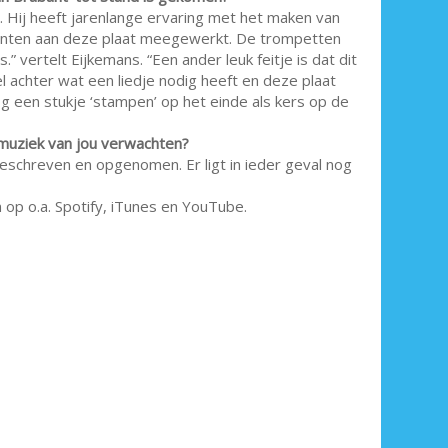
 Hij heeft jarenlange ervaring met het maken van
kanten aan deze plaat meegewerkt. De trompetten
” vertelt Eijkemans. “Een ander leuk feitje is dat dit
l achter wat een liedje nodig heeft en deze plaat
og een stukje ‘stampen’ op het einde als kers op de
e muziek van jou verwachten?
 geschreven en opgenomen. Er ligt in ieder geval nog
n op o.a. Spotify, iTunes en YouTube.