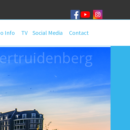
o Info
TV
Social Media
Contact
ertruidenberg