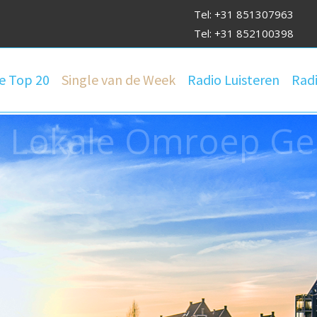
Tel: +31 851307963
Tel: +31 852100398
e Top 20
Single van de Week
Radio Luisteren
Radi
g Lokale Omroep Ge